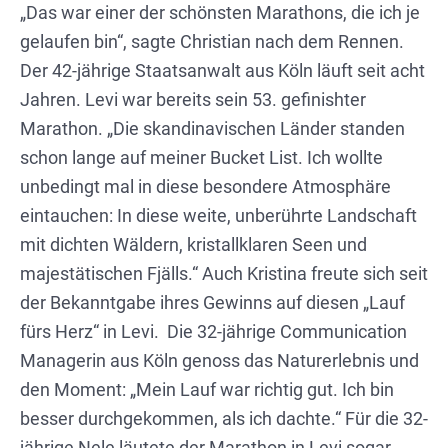
„Das war einer der schönsten Marathons, die ich je
gelaufen bin“, sagte Christian nach dem Rennen.
Der 42-jährige Staatsanwalt aus Köln läuft seit acht
Jahren. Levi war bereits sein 53. gefinishter
Marathon. „Die skandinavischen Länder standen
schon lange auf meiner Bucket List. Ich wollte
unbedingt mal in diese besondere Atmosphäre
eintauchen: In diese weite, unberührte Landschaft
mit dichten Wäldern, kristallklaren Seen und
SO LIEF'S FÜR CHRISTIAN
SO LIEF'S FÜR MAGDALENA
SO LIEF'S FÜR KRISTINA
SO LIEF'S FÜR NELE
majestätischen Fjälls.“ Auch Kristina freute sich seit
der Bekanntgabe ihres Gewinns auf diesen „Lauf
fürs Herz“ in Levi. Die 32-jährige Communication
Christian
Kristina
Nele
Magdalena
Managerin aus Köln genoss das Naturerlebnis und
den Moment: „Mein Lauf war richtig gut. Ich bin
besser durchgekommen, als ich dachte.“ Für die 32-