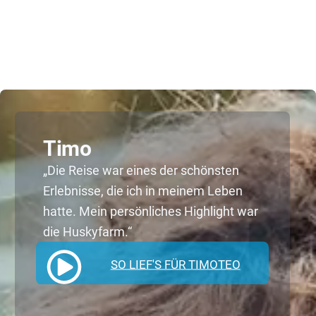
„Die Reise war eines der schönsten
Erlebnisse, die ich in meinem Leben
hatte. Mein persönliches Highlight war
Timo
die Huskyfarm.“
Paula
„Ich liebe Wälder und Seen und komme
definitiv wieder, um hier noch viele, viele
SO LIEF'S FÜR TIMOTEO
Laufkilometer zu sammeln.“
SO LIEF'S FÜR PAULA