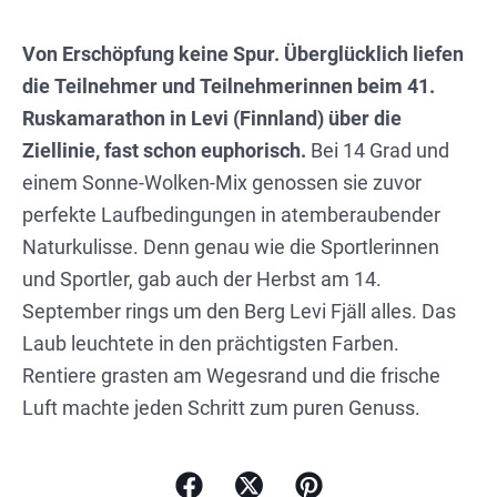
Von Erschöpfung keine Spur. Überglücklich liefen
die Teilnehmer und Teilnehmerinnen beim 41.
Ruskamarathon in Levi (Finnland) über die
Ziellinie, fast schon euphorisch.
Bei 14 Grad und
einem Sonne-Wolken-Mix genossen sie zuvor
„Das Schönste am Lauf ist wirklich die
„Mein Lauf war richtig gut. Die Natur ist
„Die Natur erdet einen hier richtig. Egal,
„Finnland hat uns herzlich willkommen
perfekte Laufbedingungen in atemberaubender
Natur. Man hat Höhenmeter, läuft über
wunderschön, dazu die Farben und
wo man hinschaut, sieht man jedes Mal
geheißen. Ich wollte schon immer
Naturkulisse. Denn genau wie die Sportlerinnen
Asphalt, läuft über Waldboden – einfach
dann kam die Sonne raus. Was will man
etwas anderes, das einen in den Bann
Polarlichter sehen und jetzt hat es
und Sportler, gab auch der Herbst am 14.
perfekt.“
mehr?“
zieht.“
endlich geklappt.“
September rings um den Berg Levi Fjäll alles. Das
Laub leuchtete in den prächtigsten Farben.
Rentiere grasten am Wegesrand und die frische
Luft machte jeden Schritt zum puren Genuss.