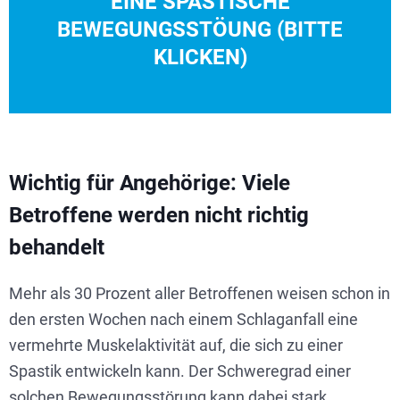
EINE SPASTISCHE
Schmerzen einhergeht. Mögliche Anzeichen: Wenn der Arm in
BEWEGUNGSSTÖUNG (BITTE
Muskulatur, die mit einer andauernden Anspannung oder
KLICKEN)
Bei einer Spastik kommt es zu einer Verkrampfung der
Wichtig für Angehörige: Viele
Betroffene werden nicht richtig
behandelt
Mehr als 30 Prozent aller Betroffenen weisen schon in
den ersten Wochen nach einem Schlaganfall eine
vermehrte Muskelaktivität auf, die sich zu einer
Spastik entwickeln kann. Der Schweregrad einer
solchen Bewegungsstörung kann dabei stark