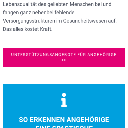
Lebensqualität des geliebten Menschen bei und
fangen ganz nebenbei fehlende
Versorgungsstrukturen im Gesundheitswesen auf.
Das alles kostet Kraft.
UNTERSTÜTZUNGSANGEBOTE FÜR ANGEHÖRIGE
>>
und sich der Fuß oder die Zehen verkrampfen.
herunterhängen kann. Oder: Wenn sich das Bein steif anfühlt
SO ERKENNEN ANGEHÖRIGE
permanenter Beugehaltung verharrt und nicht mehr schlaff